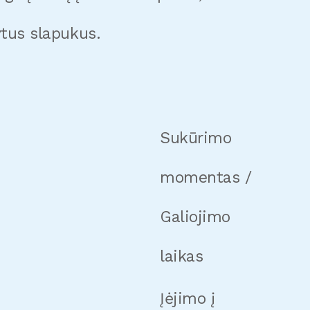
šytus slapukus.
Sukūrimo
momentas /
Galiojimo
laikas
Įėjimo į