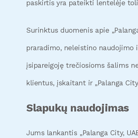
paskirtis yra pateikti lentelėje tol
Surinktus duomenis apie „Palanga
praradimo, neleistino naudojimo i
įsipareigoję trečiosioms šalims n
klientus, įskaitant ir „Palanga Ci
Slapukų naudojimas
Jums lankantis „Palanga City, UAB