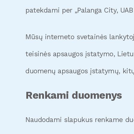
patekdami per „Palanga City, UAB
Mūsų interneto svetainės lankyt
teisinės apsaugos įstatymo, Liet
duomenų apsaugos įstatymų, kitų 
Renkami duomenys
Naudodami slapukus renkame duom