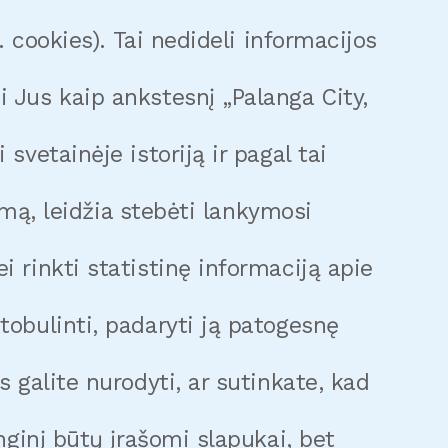
 cookies). Tai nedideli informacijos
 Jus kaip ankstesnį „Palanga City,
vetainėje istoriją ir pagal tai
imą, leidžia stebėti lankymosi
 rinkti statistinę informaciją apie
obulinti, padaryti ją patogesnę
 galite nurodyti, ar sutinkate, kad
nginį būtų įrašomi slapukai, bet