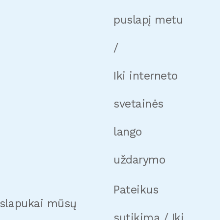
puslapį metu
/
Iki interneto
svetainės
lango
uždarymo
Pateikus
i slapukai mūsų
sutikimą / Iki