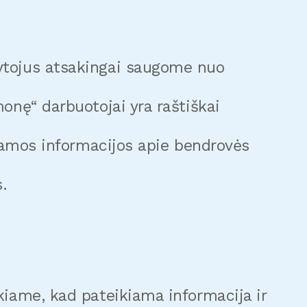
kytojus atsakingai saugome nuo
onę“ darbuotojai yra raštiškai
unamos informacijos apie bendrovės
s.
kiame, kad pateikiama informacija ir