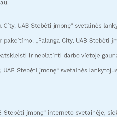
iau.
 City, UAB Stebėti įmonę“ svetainės lan
r pakeitimo. „Palanga City, UAB Stebėti įm
eatskleisti ir neplatinti darbo vietoje ga
ty, UAB Stebėti įmonę“ svetainės lankytoju
 Stebėti įmonę“ interneto svetainėje, sie