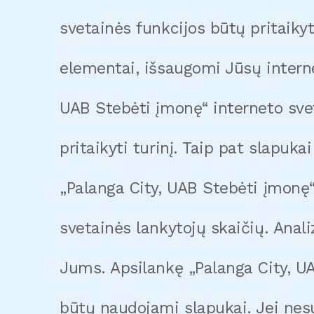
svetainės funkcijos būtų pritaikyt
elementai, išsaugomi Jūsų intern
UAB Stebėti įmonę“ interneto sveta
pritaikyti turinį. Taip pat slapuk
„Palanga City, UAB Stebėti įmonę“
svetainės lankytojų skaičių. Anal
Jums. Apsilankę „Palanga City, UA
būtų naudojami slapukai. Jei nesu