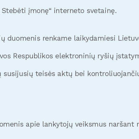
 Stebėti įmonę“ interneto svetainę.
ojų duomenis renkame laikydamiesi Liet
uvos Respublikos elektroninių ryšių įsta
susijusių teisės aktų bei kontroliuojanči
enis apie lankytojų veiksmus naršant mūs