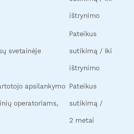
ištrynimo
Pateikus
sų svetainėje
sutikimą / Iki
ištrynimo
vartotojo apsilankymo
Pateikus
inių operatoriams,
sutikimą /
2 metai