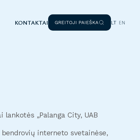
KONTAKTAI
LT
EN
GREITOJI PAIEŠKA
kai lankotės „Palanga City, UAB
ų bendrovių interneto svetainėse,