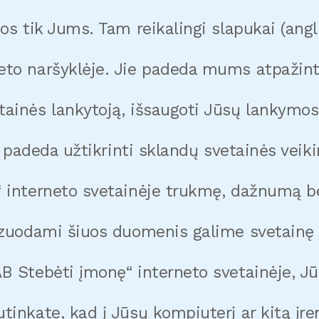
os tik Jums. Tam reikalingi slapukai (angl.
eto naršyklėje. Jie padeda mums atpažinti
inės lankytoją, išsaugoti Jūsų lankymosi s
ai padeda užtikrinti sklandų svetainės veik
 interneto svetainėje trukmę, dažnumą bei
izuodami šiuos duomenis galime svetainę t
B Stebėti įmonę“ interneto svetainėje, Jūs
tinkate, kad į Jūsų kompiuterį ar kitą įre