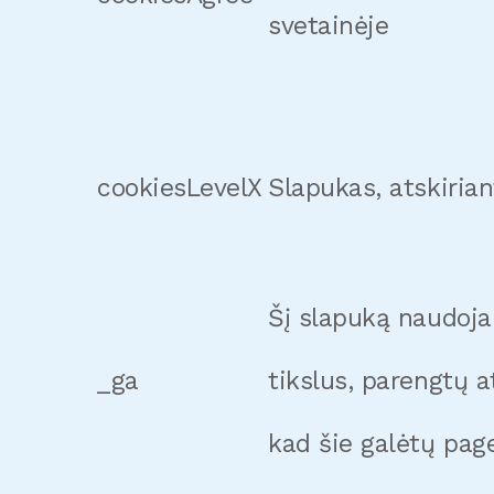
svetainėje
cookiesLevelX
Slapukas, atskiria
Šį slapuką naudoja 
_ga
tikslus, parengtų 
kad šie galėtų page